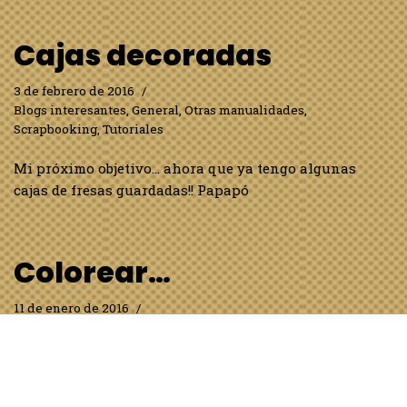
Cajas decoradas
3 de febrero de 2016
Blogs interesantes
,
General
,
Otras manualidades
,
Scrapbooking
,
Tutoriales
Mi próximo objetivo… ahora que ya tengo algunas
cajas de fresas guardadas!! Papapó
Colorear…
11 de enero de 2016
Blogs interesantes
,
General
,
Otras manualidades
,
Tutoriales
Me encanta colorear pero siempre tengo la sensación
de que el dibujo queda infantil o que los colores no