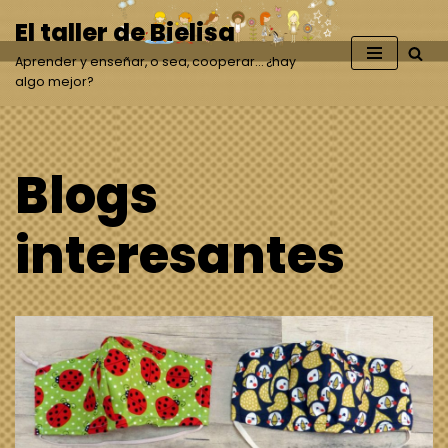
El taller de Bielisa
Saltar
Aprender y enseñar, o sea, cooperar… ¿hay
al
algo mejor?
contenido
Blogs
interesantes