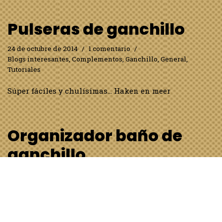
Pulseras de ganchillo
24 de octubre de 2014
1 comentario
Blogs interesantes
,
Complementos
,
Ganchillo
,
General
,
Tutoriales
Súper fáciles y chulísimas… Haken en meer
Organizador baño de
ganchillo
20 de septiembre de 2014
Blogs interesantes
,
Complementos
,
Ganchillo
,
General
,
Tutoriales
Vaya idea más buena acabo de encontrar!!! Thrifty DIY