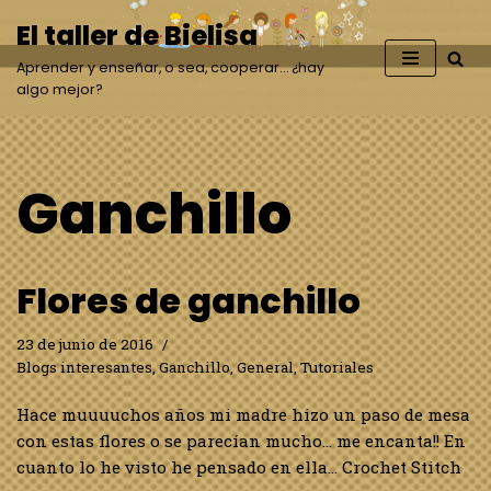
El taller de Bielisa
Saltar
Aprender y enseñar, o sea, cooperar… ¿hay
al
algo mejor?
contenido
Ganchillo
Flores de ganchillo
23 de junio de 2016
Blogs interesantes
,
Ganchillo
,
General
,
Tutoriales
Hace muuuuchos años mi madre hizo un paso de mesa
con estas flores o se parecían mucho… me encanta!! En
cuanto lo he visto he pensado en ella… Crochet Stitch