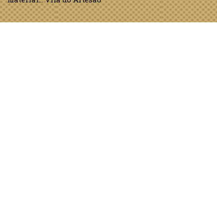
Mini bolso
20 de mayo de 2015
6 comentarios
Complementos
,
Ganchillo
,
General
Me encanta porque lo veo util tanto para llevar dentro
de un bolso grande como para usarlo como bolso el
solo. Y super fácil de hacer a ganchillo…
Pulsera
20 de mayo de 2015
Blogs interesantes
,
Complementos
,
General
,
Otras
manualidades