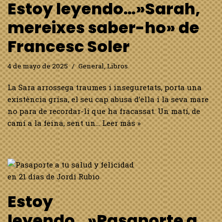
Estoy leyendo…»Sarah,
mereixes saber-ho» de
Francesc Soler
4 de mayo de 2025
General
,
Libros
La Sara arrossega traumes i inseguretats, porta una
existència grisa, el seu cap abusa d’ella i la seva mare
no para de recordar-li que ha fracassat. Un matí, de
camí a la feina, sent un…
Leer más »
Estoy
leyendo…»Pasaporte a