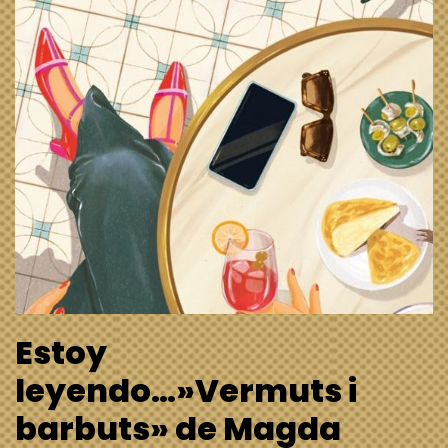
Estoy
leyendo…»Vermuts i
barbuts» de Magda