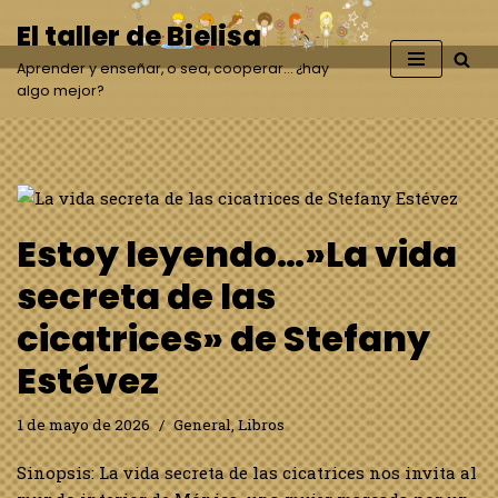
El taller de Bielisa
Saltar
Aprender y enseñar, o sea, cooperar… ¿hay
al
algo mejor?
contenido
Estoy leyendo…»La vida
secreta de las
cicatrices» de Stefany
Estévez
1 de mayo de 2026
General
,
Libros
Sinopsis: La vida secreta de las cicatrices nos invita al