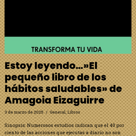
decisiones reales, sino la consecuencia de tus hábitos.
Los hábitos te ayudan a ahorrar energía mental,
es…
Leer más »
Estoy leyendo… «De
ninguna parte» de Julia
Navarro
24 de febrero de 2025
General
,
Libros
Sinopsis: Abir Nasr es un adolescente que presencia,
impotente, el asesinato de su familia durante una
misión del ejercito israelí en el sur de Líbano. Ante los
cadáveres de su madre y hermana pequeña, jura…
Leer