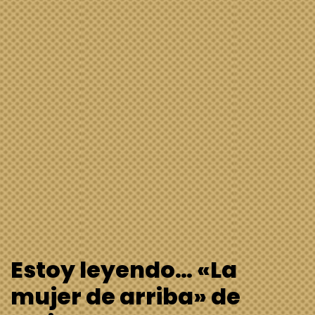
Freida McFadden
10 de abril de 2025
General
,
Libros
Sinopsis: Victoria Barnett lo tiene todo. Una brillante
carrera como enfermera. Un marido guapo y cariñoso.
Un bonito hogar en las afueras y el sueño de llenarlo
de niños. La vida es perfecta… o eso…
Leer más »
Estoy leyendo…»365
meditaciones» de Rosa
Domingo
28 de marzo de 2025
General
,
Libros