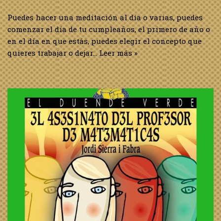
Estoy leyendo…»El
asesinato del profesor
de matemáticas» de
Jordi Sierra i Fabra
6 de marzo de 2025
General
,
Libros
Sinopsis: Un profesor propone a sus alumnos un juego