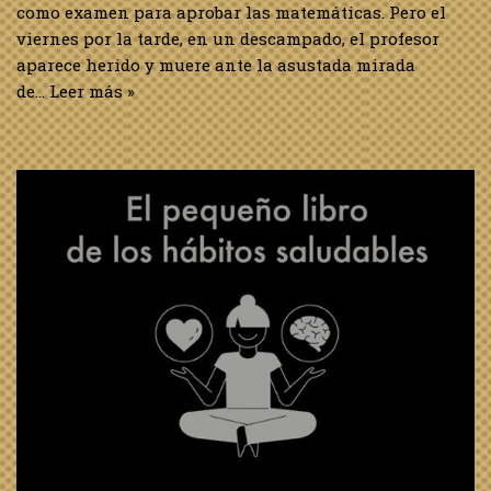
Estoy leyendo…»El
pequeño libro de los
hábitos saludables» de
Amagoia Eizaguirre
3 de marzo de 2025
General
,
Libros
Sinopsis: Numerosos estudios indican que el 40 por
ciento de las acciones que ejecutas a diario no son