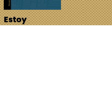
Estoy
leyendo…»Lennon» de
David Foenkinos
1 de junio de 2025
General
,
Libros
Sinopsis: «Es la mayor historia de amor del siglo XX…
Puede leerse como un antídoto a la falta de
compromiso del ser humano.»David Foenkinos Con
una asombrosa investigación a su espalda, y su
peculiar sentido…
Leer más »