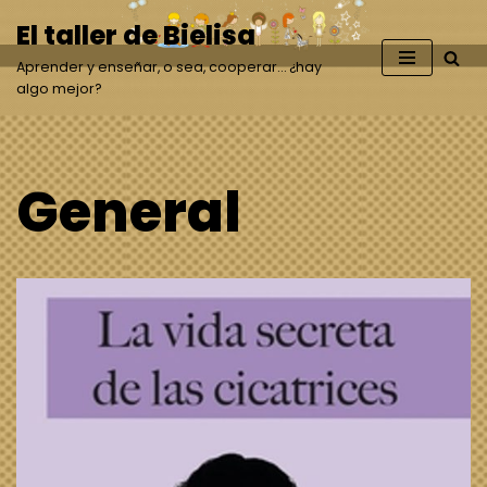
El taller de Bielisa
Saltar
Aprender y enseñar, o sea, cooperar… ¿hay
al
algo mejor?
contenido
General