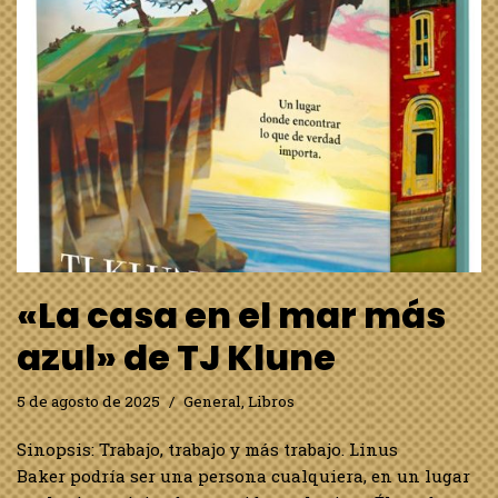
«La casa en el mar más
azul» de TJ Klune
5 de agosto de 2025
General
,
Libros
Sinopsis: Trabajo, trabajo y más trabajo. Linus
Baker podría ser una persona cualquiera, en un lugar