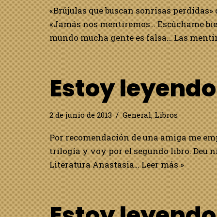
«Brújulas que buscan sonrisas perdidas» 
«Jamás nos mentiremos… Escúchame bien,
mundo mucha gente es falsa… Las menti
Estoy leyend
2 de junio de 2013
General
,
Libros
Por recomendación de una amiga me empec
trilogía y voy por el segundo libro. Deu ni
Literatura Anastasia…
Leer más »
Estoy leyend