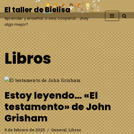
El taller de Bielisa
Saltar
Aprender y enseñar, o sea, cooperar… ¿hay
al
algo mejor?
contenido
Libros
Estoy leyendo… «El
testamento» de John
Grisham
9 de febrero de 2025
General
,
Libros