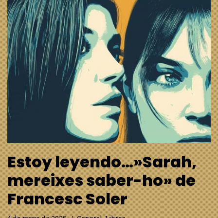
Estoy leyendo…»Sarah,
mereixes saber-ho» de
Francesc Soler
4 de mayo de 2025
General
,
Libros