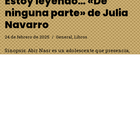
Estoy leyendo… «De
ninguna parte» de Julia
Navarro
24 de febrero de 2025
General
,
Libros
Sinopsis: Abir Nasr es un adolescente que presencia,
impotente, el asesinato de su familia durante una
misión del ejercito israelí en el sur de Líbano. Ante los
cadáveres de su madre y hermana pequeña, jura…
Leer
más »
Estoy leyendo… «El
testamento» de John