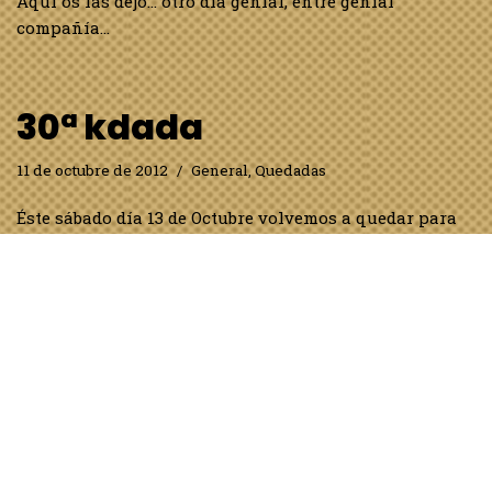
Aquí os las dejo… otro día genial, entre genial
compañía…
30ª kdada
11 de octubre de 2012
General
,
Quedadas
Éste sábado día 13 de Octubre volvemos a quedar para
divertirnos un rato con nuestras lanas, ovillos, libros
y revistas de labores y como no, con nuestras
conversaciones y proyectos de futuro, os apuntais??
En…
Leer más »
Fotos 29ª kdada
6 de octubre de 2012
1 comentario
General
,
Quedadas