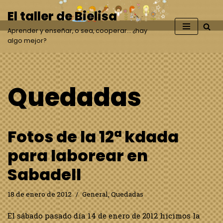
El taller de Bielisa
Saltar
Aprender y enseñar, o sea, cooperar… ¿hay
al
algo mejor?
contenido
Quedadas
Fotos de la 12ª kdada
para laborear en
Sabadell
18 de enero de 2012
General
,
Quedadas
El sábado pasado día 14 de enero de 2012 hicimos la