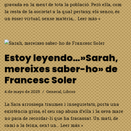
gravada en la ment de tota la població. Però ella, com
la resta de la societat a la qual pertany, els senco, és
un ésser virtual, sense matèria,…
Leer más »
Estoy leyendo…»Sarah,
mereixes saber-ho» de
Francesc Soler
4 de mayo de 2025
General
,
Libros
La Sara arrossega traumes i inseguretats, porta una
existència grisa, el seu cap abusa d’ella i la seva mare
no para de recordar-li que ha fracassat. Un matí, de
camí a la feina, sent un…
Leer más »