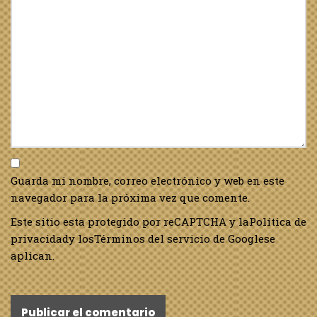
Guarda mi nombre, correo electrónico y web en este
navegador para la próxima vez que comente.
Este sitio esta protegido por reCAPTCHA y la
Política de
privacidad
y los
Términos del servicio de Google
se
aplican.