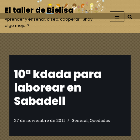
El taller de Bielisa
Saltar
Aprender y enseñar, o sea, cooperar… ¿hay
al
algo mejor?
contenido
10ª kdada para
laborear en
Sabadell
27 de noviembre de 2011
General
,
Quedadas