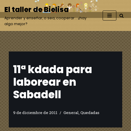
El taller de Bielisa
Saltar
Aprender y enseñar, o sea, cooperar… ¿hay
al
algo mejor?
contenido
11ª kdada para
laborear en
Sabadell
9 de diciembre de 2011
General
,
Quedadas