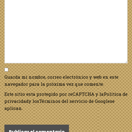
Guarda mi nombre, correo electrónico y web en este
navegador para la próxima vez que comente.
Este sitio esta protegido por reCAPTCHA y la
Política de
privacidad
y los
Términos del servicio de Google
se
aplican.