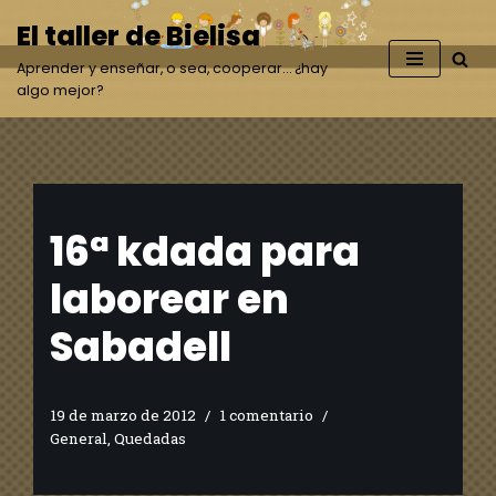
El taller de Bielisa
Saltar
Aprender y enseñar, o sea, cooperar… ¿hay
al
algo mejor?
contenido
16ª kdada para
laborear en
Sabadell
19 de marzo de 2012
1 comentario
General
,
Quedadas