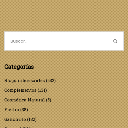
Categorías
Blogs interesantes
(532)
Complementos
(131)
Cosmética Natural
(5)
Fieltro
(38)
Ganchillo
(132)