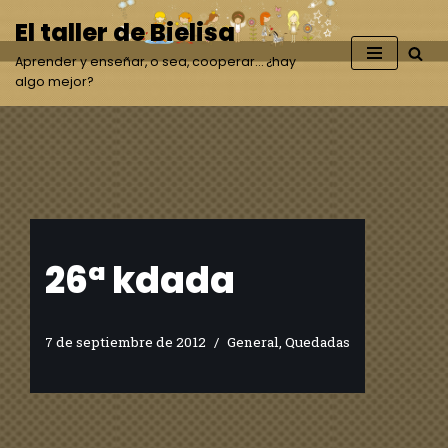
El taller de Bielisa
Saltar
Aprender y enseñar, o sea, cooperar… ¿hay
al
algo mejor?
contenido
26ª kdada
7 de septiembre de 2012
General
,
Quedadas