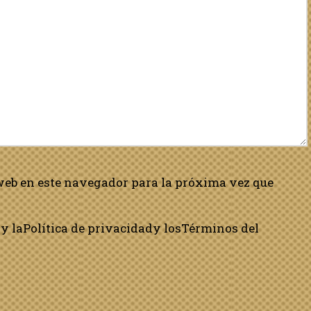
web en este navegador para la próxima vez que
y la
Política de privacidad
y los
Términos del