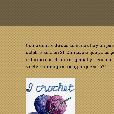
Como dentro de dos semanas hay un puen
octubre, será en St. Quirze, así que ya os 
informo que el sitio es genial y tienen m
vuelve conmigo a casa, porqué será??