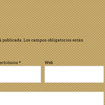
á publicada.
Los campos obligatorios están
lectrónico
*
Web