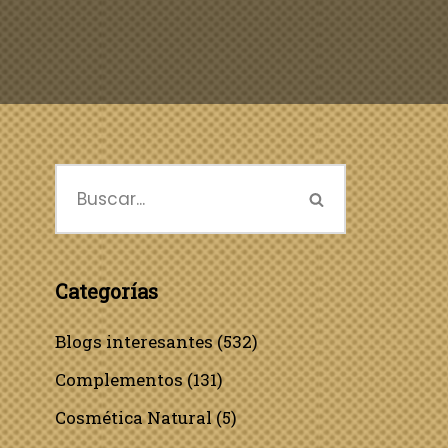
Categorías
Blogs interesantes
(532)
Complementos
(131)
Cosmética Natural
(5)