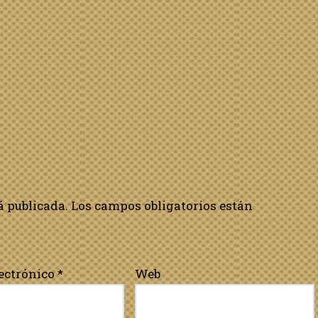
á publicada.
Los campos obligatorios están
lectrónico
*
Web