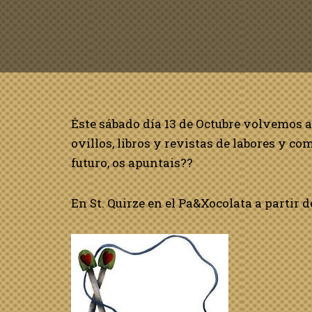
Éste sábado día 13 de Octubre volvemos a
ovillos, libros y revistas de labores y c
futuro, os apuntais??
En St. Quirze en el Pa&Xocolata a partir de