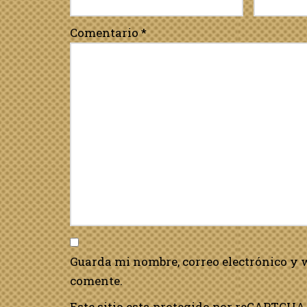
Comentario
*
Guarda mi nombre, correo electrónico y 
comente.
Este sitio esta protegido por reCAPTCHA 