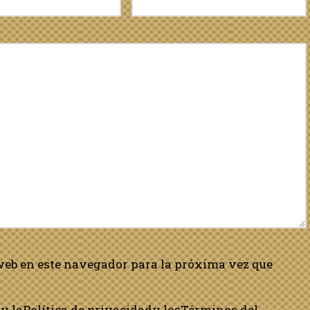
web en este navegador para la próxima vez que
y la
Política de privacidad
y los
Términos del