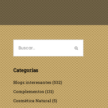
Categorías
Blogs interesantes
(532)
Complementos
(131)
Cosmética Natural
(5)