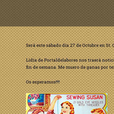
Será este sábado día 27 de Octubre en St. Q
Lídia de Portaldelabores nos traerá notic
fin de semana. Me muero de ganas por te
Os esperamos!!!!