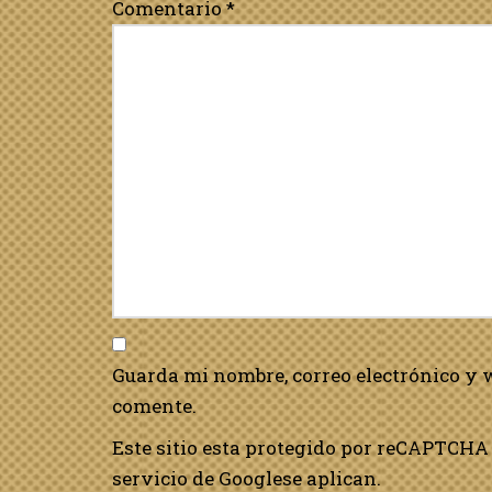
Comentario
*
Guarda mi nombre, correo electrónico y 
comente.
Este sitio esta protegido por reCAPTCHA 
servicio de Google
se aplican.