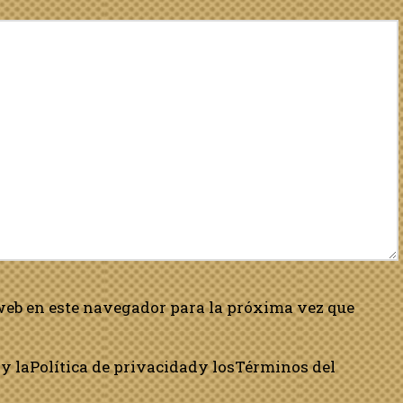
web en este navegador para la próxima vez que
y la
Política de privacidad
y los
Términos del