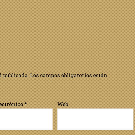
á publicada.
Los campos obligatorios están
lectrónico
*
Web