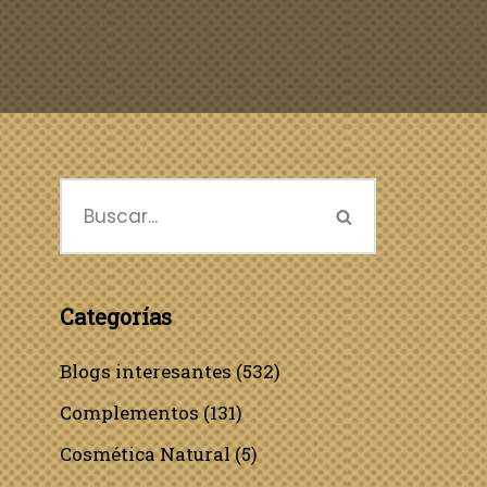
Categorías
Blogs interesantes
(532)
Complementos
(131)
Cosmética Natural
(5)