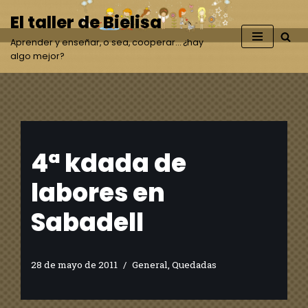
El taller de Bielisa
Saltar
Aprender y enseñar, o sea, cooperar… ¿hay
al
algo mejor?
contenido
4ª kdada de
labores en
Sabadell
28 de mayo de 2011
General
,
Quedadas