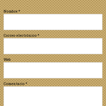
Nombre
*
Correo electrónico
*
Web
Comentario
*