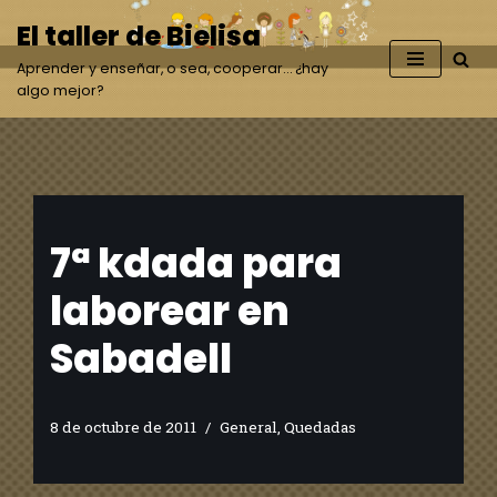
El taller de Bielisa
Saltar
Aprender y enseñar, o sea, cooperar… ¿hay
al
algo mejor?
contenido
7ª kdada para
laborear en
Sabadell
8 de octubre de 2011
General
,
Quedadas