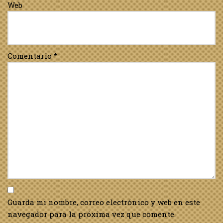
Web
Comentario
*
Guarda mi nombre, correo electrónico y web en este
navegador para la próxima vez que comente.