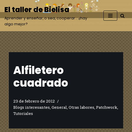
El taller de Bielisa
Saltar
Aprender y enseñar, o sea, cooperar… ¿hay
al
algo mejor?
contenido
Alfiletero
cuadrado
23 de febrero de 2012
Blogs interesantes
,
General
,
Otras labores
,
Patchwork
,
Tutoriales