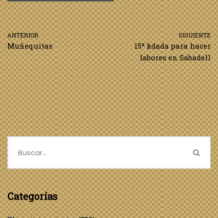
ANTERIOR
SIGUIENTE
Muñequitas
15ª kdada para hacer
labores en Sabadell
Categorías