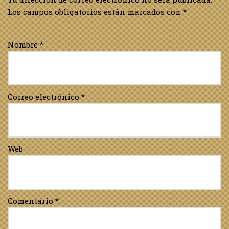
Los campos obligatorios están marcados con
*
Nombre
*
Correo electrónico
*
Web
Comentario
*