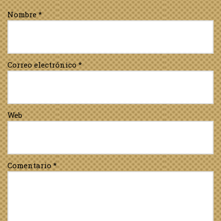
Nombre
*
Correo electrónico
*
Web
Comentario
*