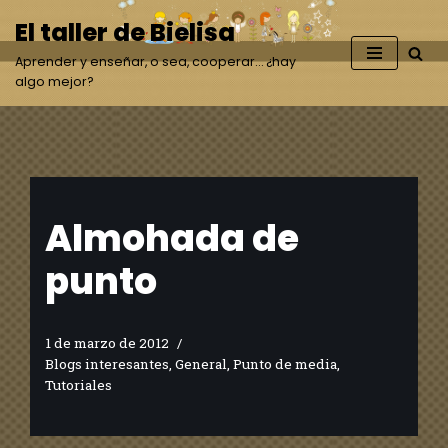
El taller de Bielisa
Saltar
Aprender y enseñar, o sea, cooperar… ¿hay
al
algo mejor?
contenido
Almohada de
punto
1 de marzo de 2012
Blogs interesantes
,
General
,
Punto de media
,
Tutoriales