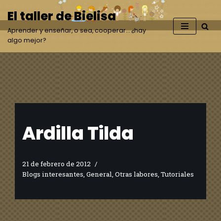
El taller de Bielisa
Saltar
Aprender y enseñar, o sea, cooperar… ¿hay
al
algo mejor?
contenido
Ardilla Tilda
21 de febrero de 2012
Blogs interesantes
,
General
,
Otras labores
,
Tutoriales