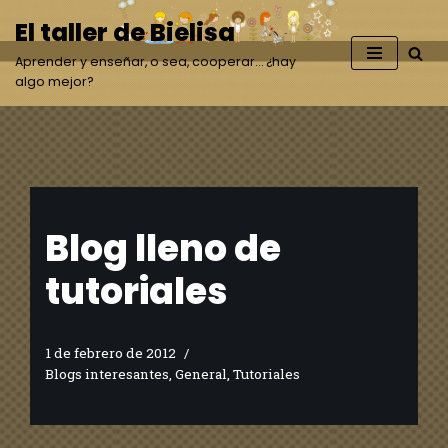
El taller de Bielisa
Saltar
Aprender y enseñar, o sea, cooperar… ¿hay
al
algo mejor?
contenido
Blog lleno de
tutoriales
1 de febrero de 2012
Blogs interesantes
,
General
,
Tutoriales