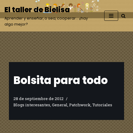
El taller de Bielisa
Saltar
Aprender y enseñar, o sea, cooperar… ¿hay
al
algo mejor?
contenido
Bolsita para todo
28 de septiembre de 2012
Blogs interesantes
,
General
,
Patchwork
,
Tutoriales