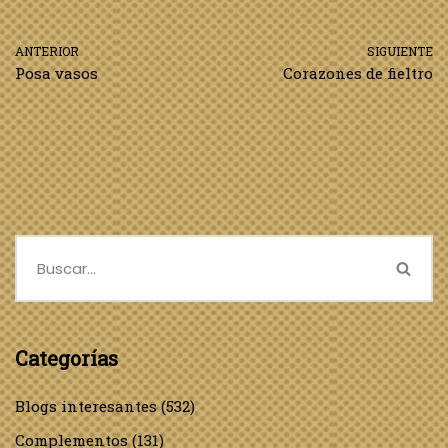
ANTERIOR
SIGUIENTE
Posa vasos
Corazones de fieltro
Categorías
Blogs interesantes
(532)
Complementos
(131)