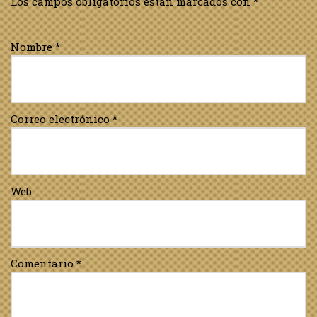
Los campos obligatorios están marcados con
*
Nombre
*
Correo electrónico
*
Web
Comentario
*