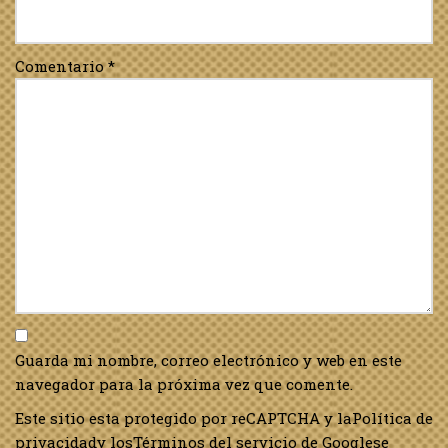
Comentario
*
Guarda mi nombre, correo electrónico y web en este
navegador para la próxima vez que comente.
Este sitio esta protegido por reCAPTCHA y la
Política de
privacidad
y los
Términos del servicio de Google
se