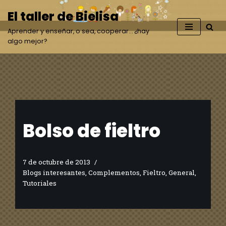
El taller de Bielisa
Saltar
Aprender y enseñar, o sea, cooperar… ¿hay
al
algo mejor?
contenido
Bolso de fieltro
7 de octubre de 2013
Blogs interesantes
,
Complementos
,
Fieltro
,
General
,
Tutoriales