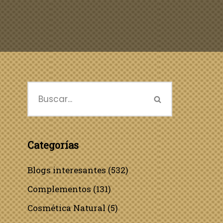
Categorías
Blogs interesantes
(532)
Complementos
(131)
Cosmética Natural
(5)