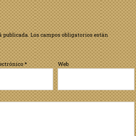
á publicada.
Los campos obligatorios están
lectrónico
*
Web