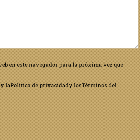
web en este navegador para la próxima vez que
y la
Política de privacidad
y los
Términos del