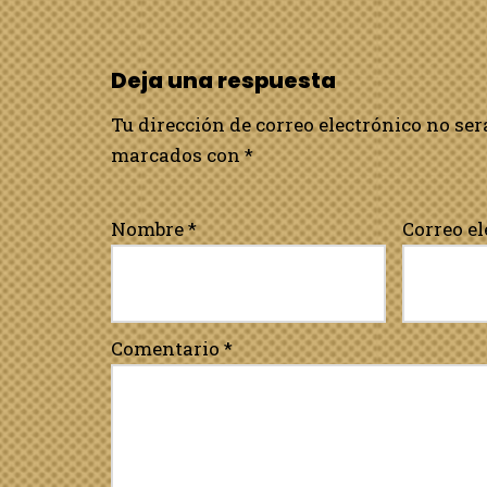
Deja una respuesta
Tu dirección de correo electrónico no ser
marcados con
*
Nombre
*
Correo e
Comentario
*