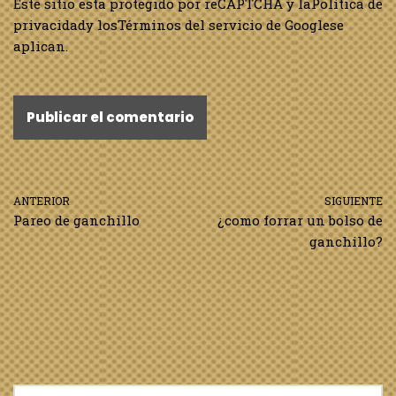
Este sitio esta protegido por reCAPTCHA y la
Política de
privacidad
y los
Términos del servicio de Google
se
aplican.
ANTERIOR
SIGUIENTE
Pareo de ganchillo
¿como forrar un bolso de
ganchillo?