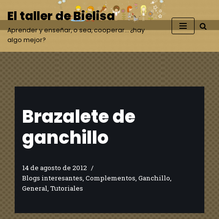
El taller de Bielisa
Saltar
Aprender y enseñar, o sea, cooperar… ¿hay
al
algo mejor?
contenido
Brazalete de
ganchillo
14 de agosto de 2012
Blogs interesantes
,
Complementos
,
Ganchillo
,
General
,
Tutoriales