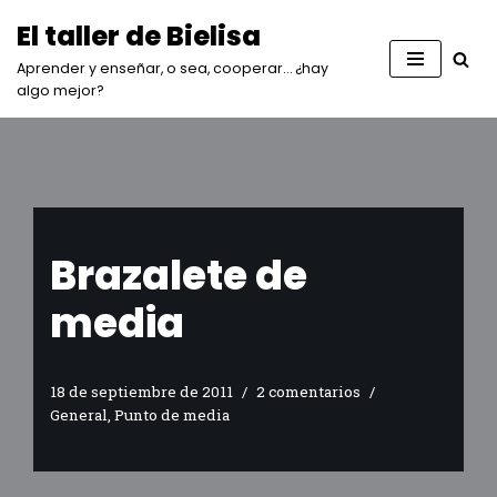
El taller de Bielisa
Saltar
Aprender y enseñar, o sea, cooperar… ¿hay
al
algo mejor?
contenido
Brazalete de
media
18 de septiembre de 2011
2 comentarios
General
,
Punto de media