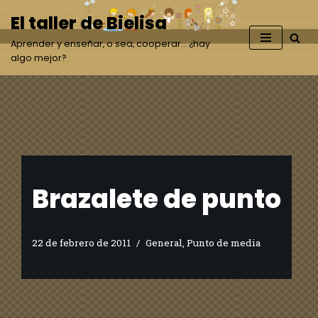
El taller de Bielisa
Saltar
Aprender y enseñar, o sea, cooperar… ¿hay
al
algo mejor?
contenido
Brazalete de punto
22 de febrero de 2011
General
,
Punto de media