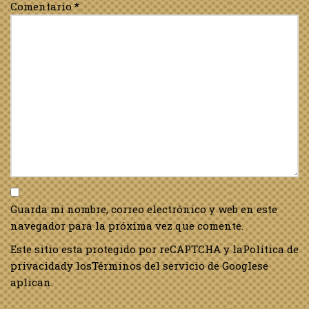
Comentario
*
Guarda mi nombre, correo electrónico y web en este
navegador para la próxima vez que comente.
Este sitio esta protegido por reCAPTCHA y la
Política de
privacidad
y los
Términos del servicio de Google
se
aplican.