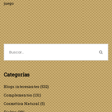
juego
Categorías
Blogs interesantes
(532)
Complementos
(131)
Cosmética Natural
(5)