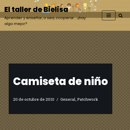
El taller de Bielisa
Saltar
Aprender y enseñar, o sea, cooperar… ¿hay
al
algo mejor?
contenido
Camiseta de niño
20 de octubre de 2010
General
,
Patchwork