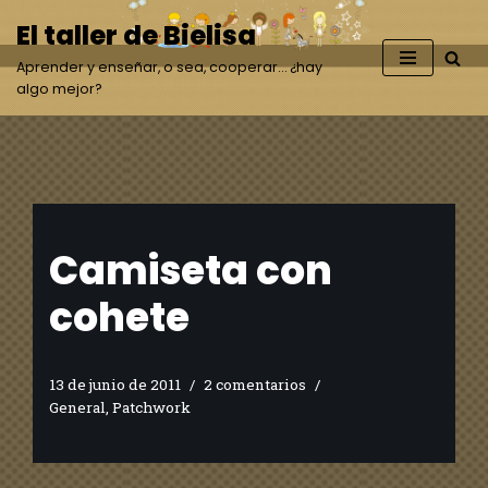
El taller de Bielisa
Saltar
Aprender y enseñar, o sea, cooperar… ¿hay
al
algo mejor?
contenido
Camiseta con
cohete
13 de junio de 2011
2 comentarios
General
,
Patchwork