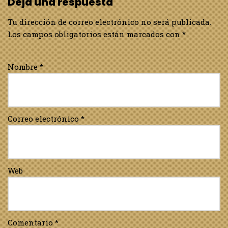
Deja una respuesta
Tu dirección de correo electrónico no será publicada.
Los campos obligatorios están marcados con
*
Nombre
*
Correo electrónico
*
Web
Comentario
*