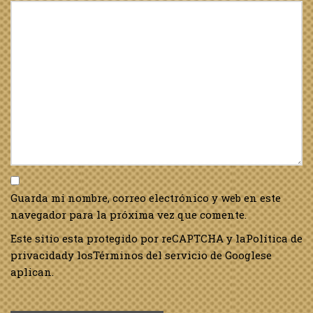
Guarda mi nombre, correo electrónico y web en este
navegador para la próxima vez que comente.
Este sitio esta protegido por reCAPTCHA y la
Política de
privacidad
y los
Términos del servicio de Google
se
aplican.