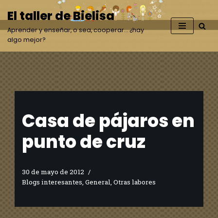
El taller de Bielisa
Saltar
Aprender y enseñar, o sea, cooperar… ¿hay
al
algo mejor?
contenido
Casa de pájaros en
punto de cruz
30 de mayo de 2012
Blogs interesantes
,
General
,
Otras labores