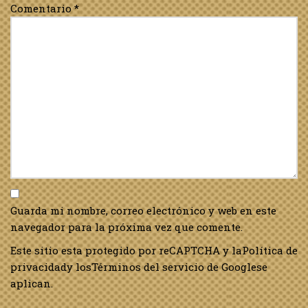
Comentario
*
Guarda mi nombre, correo electrónico y web en este
navegador para la próxima vez que comente.
Este sitio esta protegido por reCAPTCHA y la
Política de
privacidad
y los
Términos del servicio de Google
se
aplican.