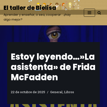
El taller de Bielisa
Saltar
Aprender y enseñar, o sea, cooperar… ¿hay
al
algo mejor?
contenido
Estoy leyendo…»La
asistenta» de Frida
McFadden
22 de octubre de 2025
General
,
Libros