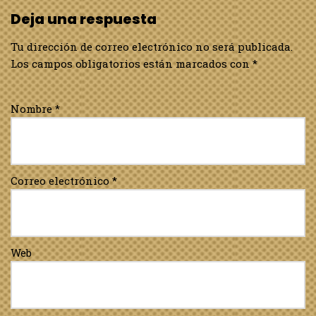
Deja una respuesta
Tu dirección de correo electrónico no será publicada.
Los campos obligatorios están marcados con
*
Nombre
*
Correo electrónico
*
Web