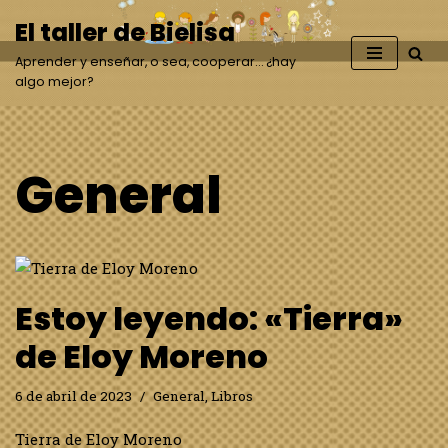
El taller de Bielisa
Saltar
Aprender y enseñar, o sea, cooperar… ¿hay
al
algo mejor?
contenido
General
Estoy leyendo: «Tierra»
de Eloy Moreno
6 de abril de 2023
General
,
Libros
Tierra de Eloy Moreno