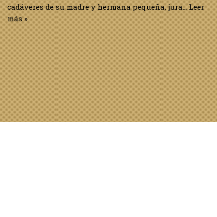
cadáveres de su madre y hermana pequeña, jura…
Leer
más »
Estoy leyendo… «El
testamento» de John
Grisham
9 de febrero de 2025
General
,
Libros
Resumen: Ante la inminencia de su muerte, el
multimillonario Troy Phelan decide escribir su
testamento. Sus ex mujeres y sus hijos esperan
ansiosos el momento en que se proceda a la lectura.
Pero lo que…
Leer más »