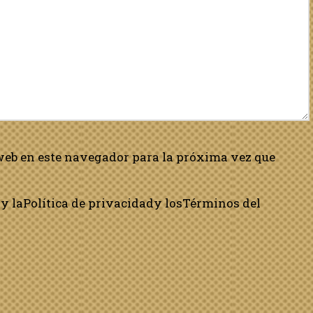
web en este navegador para la próxima vez que
y la
Política de privacidad
y los
Términos del