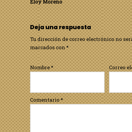
Eloy Moreno
Deja una respuesta
Tu dirección de correo electrónico no ser
marcados con
*
Nombre
*
Correo e
Comentario
*