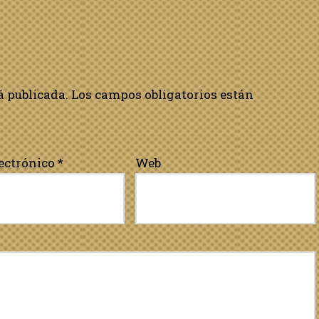
á publicada.
Los campos obligatorios están
lectrónico
*
Web