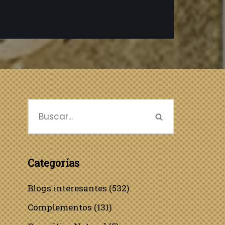
Categorías
Blogs interesantes
(532)
Complementos
(131)