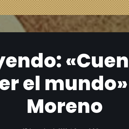
eyendo: «Cuen
er el mundo» 
Moreno