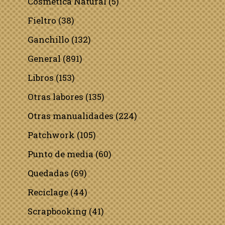
Cosmética Natural
(5)
Fieltro
(38)
Ganchillo
(132)
General
(891)
Libros
(153)
Otras labores
(135)
Otras manualidades
(224)
Patchwork
(105)
Punto de media
(60)
Quedadas
(69)
Reciclage
(44)
Scrapbooking
(41)