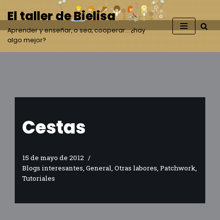
El taller de Bielisa
Saltar
Aprender y enseñar, o sea, cooperar… ¿hay
al
algo mejor?
contenido
Cestas
15 de mayo de 2012
Blogs interesantes
,
General
,
Otras labores
,
Patchwork
,
Tutoriales