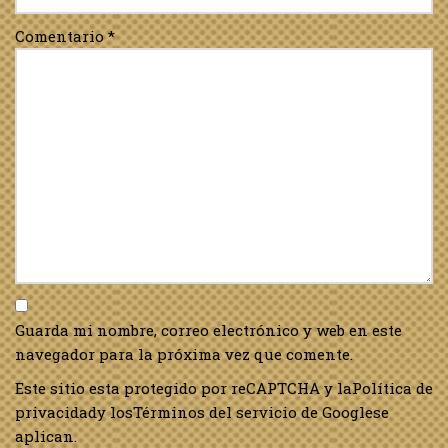
Comentario
*
Guarda mi nombre, correo electrónico y web en este
navegador para la próxima vez que comente.
Este sitio esta protegido por reCAPTCHA y la
Política de
privacidad
y los
Términos del servicio de Google
se
aplican.