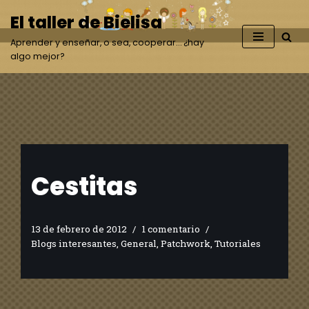
El taller de Bielisa
Saltar
Aprender y enseñar, o sea, cooperar… ¿hay
al
algo mejor?
contenido
Cestitas
13 de febrero de 2012
1 comentario
Blogs interesantes
,
General
,
Patchwork
,
Tutoriales