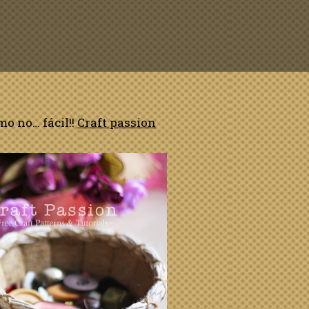
o no… fácil!!
Craft passion