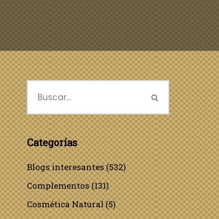
Categorías
Blogs interesantes
(532)
Complementos
(131)
Cosmética Natural
(5)