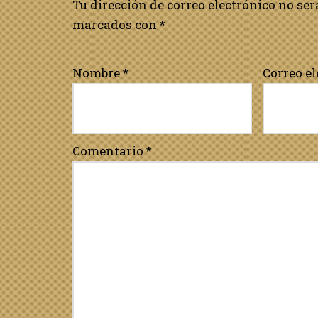
Tu dirección de correo electrónico no ser
marcados con
*
Nombre
*
Correo e
Comentario
*