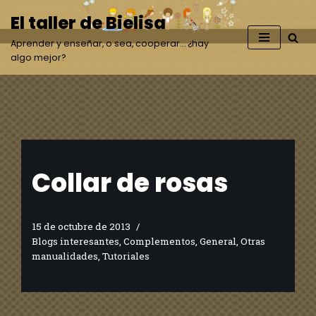
El taller de Bielisa
Saltar
Aprender y enseñar, o sea, cooperar… ¿hay
al
algo mejor?
contenido
Collar de rosas
15 de octubre de 2013
Blogs interesantes
,
Complementos
,
General
,
Otras
manualidades
,
Tutoriales