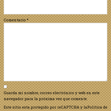
Comentario
*
Guarda mi nombre, correo electrónico y web en este
navegador para la próxima vez que comente.
Este sitio esta protegido por reCAPTCHA y la
Política de