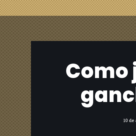
Como j
ganch
10 de 