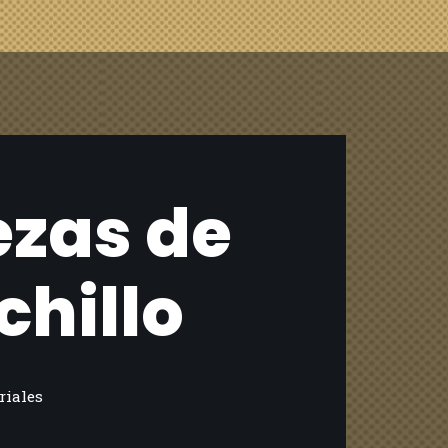
ezas de
chillo
riales