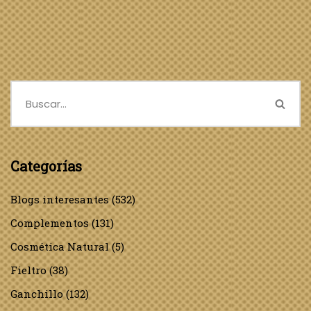
Categorías
Blogs interesantes
(532)
Complementos
(131)
Cosmética Natural
(5)
Fieltro
(38)
Ganchillo
(132)