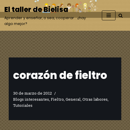
El taller de Bielisa
Saltar
Aprender y enseñar, o sea, cooperar… ¿hay
al
algo mejor?
contenido
corazón de fieltro
30 de marzo de 2012
Blogs interesantes
,
Fieltro
,
General
,
Otras labores
,
Tutoriales