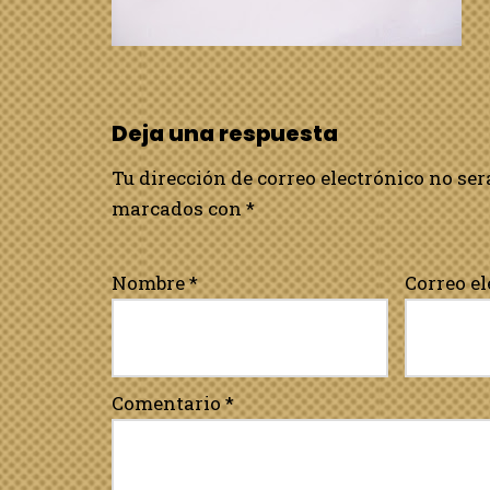
Deja una respuesta
Tu dirección de correo electrónico no ser
marcados con
*
Nombre
*
Correo e
Comentario
*