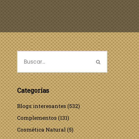
Categorías
Blogs interesantes
(532)
Complementos
(131)
Cosmética Natural
(5)