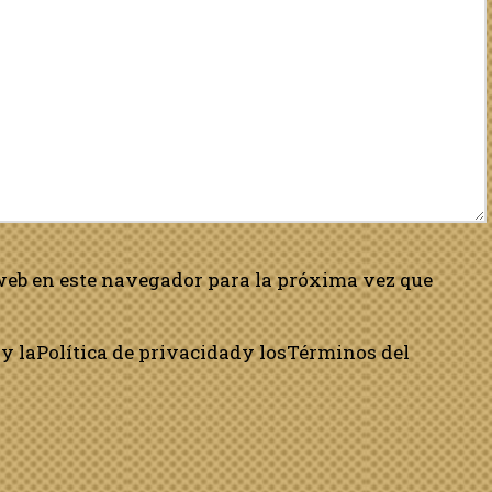
web en este navegador para la próxima vez que
y la
Política de privacidad
y los
Términos del