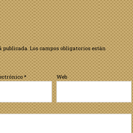
á publicada.
Los campos obligatorios están
lectrónico
*
Web