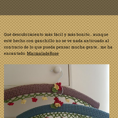
Qué descubrimiento más fácil y más bonito… aunque
esté hecho con ganchillo no se ve nada anticuado al
contrario de lo que pueda pensar mucha gente… me ha
encantado.
MarmaladeRose