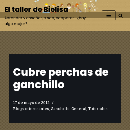
El taller de Bielisa
Saltar
Aprender y enseñar, o sea, cooperar… ¿hay
al
algo mejor?
contenido
Cubre perchas de
ganchillo
17 de mayo de 2012
Blogs interesantes
,
Ganchillo
,
General
,
Tutoriales