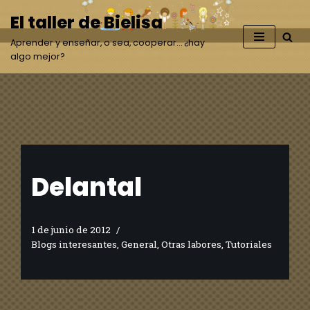
El taller de Bielisa
Saltar
Aprender y enseñar, o sea, cooperar… ¿hay
al
algo mejor?
contenido
Delantal
1 de junio de 2012
Blogs interesantes
,
General
,
Otras labores
,
Tutoriales