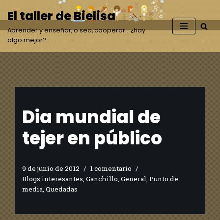
El taller de Bielisa
Saltar
Aprender y enseñar, o sea, cooperar… ¿hay
al
algo mejor?
contenido
Dia mundial de
tejer en público
9 de junio de 2012
1 comentario
Blogs interesantes
,
Ganchillo
,
General
,
Punto de
media
,
Quedadas