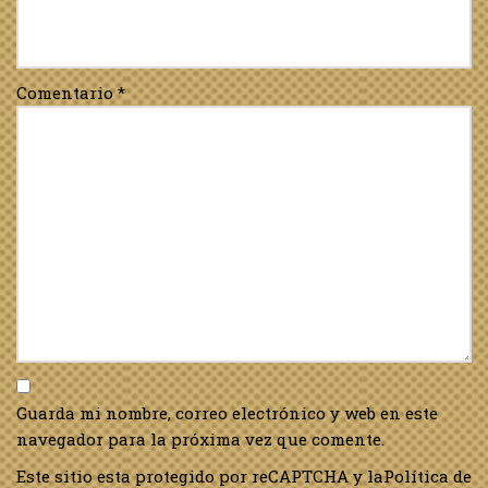
Comentario
*
Guarda mi nombre, correo electrónico y web en este
navegador para la próxima vez que comente.
Este sitio esta protegido por reCAPTCHA y la
Política de