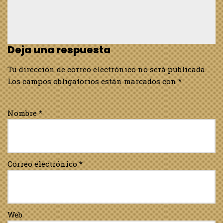
Deja una respuesta
Tu dirección de correo electrónico no será publicada.
Los campos obligatorios están marcados con
*
Nombre
*
Correo electrónico
*
Web