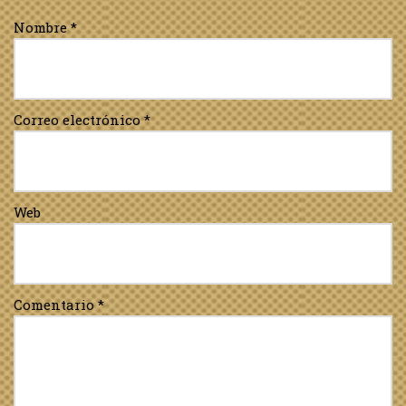
Nombre
*
Correo electrónico
*
Web
Comentario
*