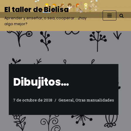
El taller de Bielisa
Saltar
Aprender y enseñar, o sea, cooperar… ¿hay
al
algo mejor?
contenido
Dibujitos…
7 de octubre de 2018
General
,
Otras manualidades