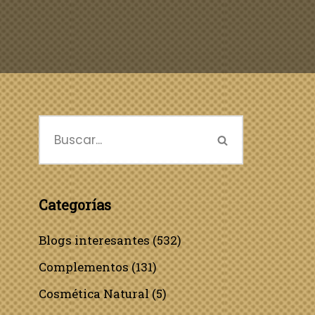
Categorías
Blogs interesantes
(532)
Complementos
(131)
Cosmética Natural
(5)