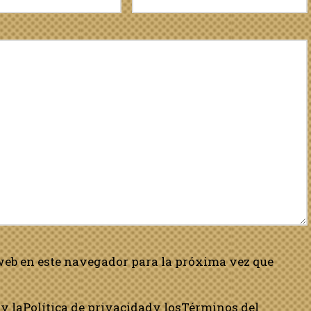
web en este navegador para la próxima vez que
y la
Política de privacidad
y los
Términos del