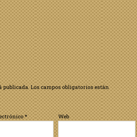
á publicada.
Los campos obligatorios están
lectrónico
*
Web