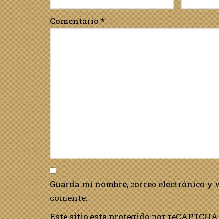
Comentario
*
Guarda mi nombre, correo electrónico y 
comente.
Este sitio esta protegido por reCAPTCHA 