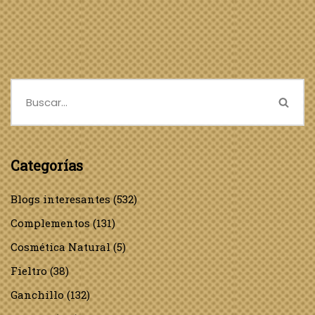
Categorías
Blogs interesantes
(532)
Complementos
(131)
Cosmética Natural
(5)
Fieltro
(38)
Ganchillo
(132)