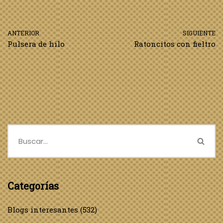
ANTERIOR
SIGUIENTE
Pulsera de hilo
Ratoncitos con fieltro
Categorías
Blogs interesantes
(532)