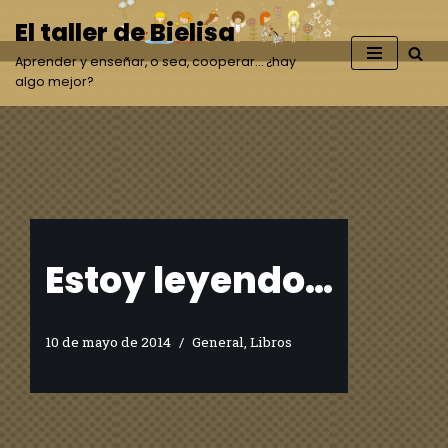
El taller de Bielisa
Saltar
Aprender y enseñar, o sea, cooperar… ¿hay
al
algo mejor?
contenido
Estoy leyendo…
10 de mayo de 2014
General
,
Libros