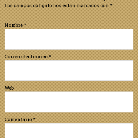
Los campos obligatorios están marcados con
*
Nombre
*
Correo electrónico
*
Web
Comentario
*