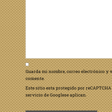
Guarda mi nombre, correo electrónico y 
comente.
Este sitio esta protegido por reCAPTCHA 
servicio de Google
se aplican.