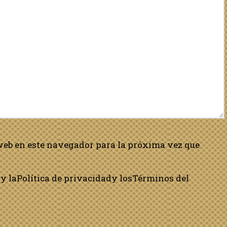
web en este navegador para la próxima vez que
y la
Política de privacidad
y los
Términos del