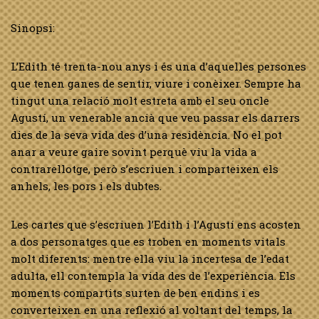
Sinopsi:
L’Edith té trenta-nou anys i és una d’aquelles persones
que tenen ganes de sentir, viure i conèixer. Sempre ha
tingut una relació molt estreta amb el seu oncle
Agustí, un venerable ancià que veu passar els darrers
dies de la seva vida des d’una residència. No el pot
anar a veure gaire sovint perquè viu la vida a
contrarellotge, però s’escriuen i comparteixen els
anhels, les pors i els dubtes.
Les cartes que s’escriuen l’Edith i l’Agustí ens acosten
a dos personatges que es troben en moments vitals
molt diferents: mentre ella viu la incertesa de l’edat
adulta, ell contempla la vida des de l’experiència. Els
moments compartits surten de ben endins i es
converteixen en una reflexió al voltant del temps, la