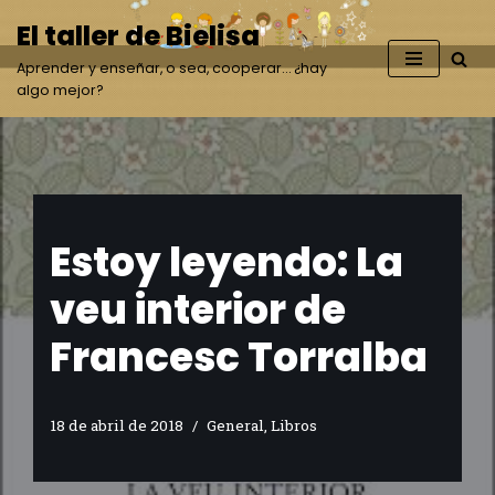
El taller de Bielisa
Saltar
Aprender y enseñar, o sea, cooperar… ¿hay
al
algo mejor?
contenido
Estoy leyendo: La
veu interior de
Francesc Torralba
18 de abril de 2018
General
,
Libros