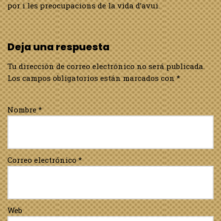
por i les preocupacions de la vida d’avui.
Deja una respuesta
Tu dirección de correo electrónico no será publicada.
Los campos obligatorios están marcados con
*
Nombre
*
Correo electrónico
*
Web