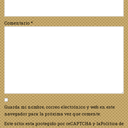
Comentario
*
Guarda mi nombre, correo electrónico y web en este
navegador para la próxima vez que comente.
Este sitio esta protegido por reCAPTCHA y la
Política de